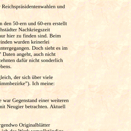
 Reichspräsidentenwahlen und
in den 50-ern und 60-ern erstellt
hstädter Nachkriegszeit
nur hier zu finden sind. Beim
inden wurden keinerlei
untergegangen. Doch sieht es im
” Daten angeht, auch nicht
zehnten dafür nicht sonderlich
ebens.
eich, der sich über viele
timmbezirke”). Ich meine:
e war Gegenstand einer weiteren
it Neugier betrachten. Aktuell
irgendwo Originalblätter