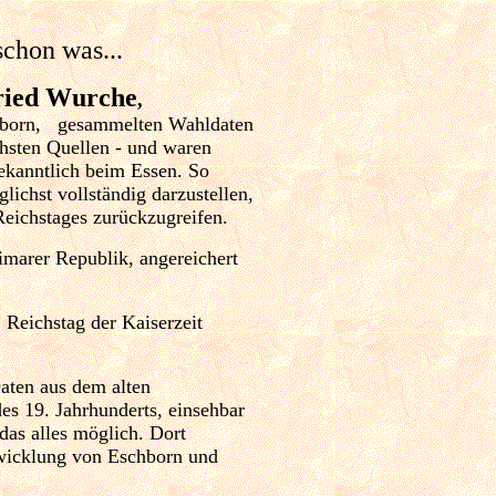
schon was...
ried Wurche
,
born,
gesammelten Wahldaten
hsten Quellen - und waren
ekanntlich beim Essen. So
lichst vollständig darzustellen,
eichstages zurückzugreifen.
imarer Republik, angereichert
 Reichstag der Kaiserzeit
Daten aus dem alten
es 19. Jahrhunderts, einsehbar
das alles möglich. Dort
wicklung von Eschborn und