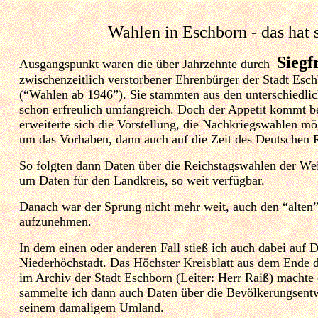
Wahlen in Eschborn - das hat 
Siegf
Ausgangspunkt waren die über Jahrzehnte durch
zwischenzeitlich verstorbener Ehrenbürger der Stadt Esch
(“Wahlen ab 1946”). Sie stammten aus den unterschiedlic
schon erfreulich umfangreich. Doch der Appetit kommt b
erweiterte sich die Vorstellung, die Nachkriegswahlen mög
um das Vorhaben, dann auch auf die Zeit des Deutschen R
So folgten dann Daten über die Reichstagswahlen der We
um Daten für den Landkreis, so weit verfügbar.
Danach war der Sprung nicht mehr weit, auch den “alten”
aufzunehmen.
In dem einen oder anderen Fall stieß ich auch dabei auf 
Niederhöchstadt. Das Höchster Kreisblatt aus dem Ende d
im Archiv der Stadt Eschborn (Leiter: Herr Raiß) machte 
sammelte ich dann auch Daten über die Bevölkerungsent
seinem damaligem Umland.