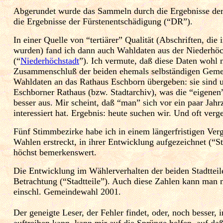
Abgerundet wurde das Sammeln durch die Ergebnisse der
die Ergebnisse der Fürstenentschädigung (“DR”).
In einer Quelle von “tertiärer” Qualität (Abschriften, die 
wurden) fand ich dann auch Wahldaten aus der Niederhöc
(“
Niederhöchstadt
”). Ich vermute, daß diese Daten wohl 
Zusammenschluß der beiden ehemals selbständigen Geme
Wahldaten an das Rathaus Eschborn übergeben: sie sind 
Eschborner Rathaus (bzw. Stadtarchiv), was die “eigenen
besser aus. Mir scheint, daß “man” sich vor ein paar Jahr
interessiert hat. Ergebnis: heute suchen wir. Und oft verg
Fünf Stimmbezirke habe ich in einem längerfristigen Vergl
Wahlen erstreckt, in ihrer Entwicklung aufgezeichnet (“S
höchst bemerkenswert.
Die Entwicklung im Wählerverhalten der beiden Stadtteil
Betrachtung (“Stadtteile”). Auch diese Zahlen kann man m
einschl. Gemeindewahl 2001.
Der geneigte Leser, der Fehler findet, oder, noch besser, 